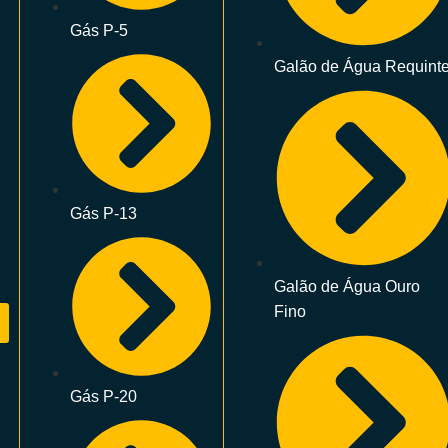
Gás P-5
Galão de Água Requint
Gás P-13
Galão de Água Ouro
Fino
Gás P-20