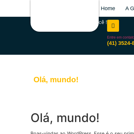
Home
A G
Nós temos o gás ideal para você !
Entre em contat
(41) 3524-
Olá, mundo!
Olá, mundo!
Boas-vindas ao WordPress. Esse é o seu prime