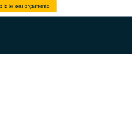
olicite seu orçamento
Início
»
Olá, mundo!