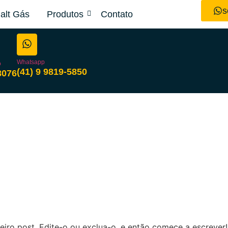
s
alt Gás
Produtos
Contato
Whatsapp
o
(41) 9 9819-5850
8076
iro post. Edite-o ou exclua-o, e então comece a escrever!